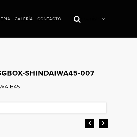
Spanish
FERIA
GALERÍA
CONTACTO
IMÁGENES
VÍDEOS
GBOX-SHINDAIWA45-007
IWA B45