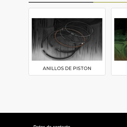
N
ANILLOS DE PISTON
Datos de contacto