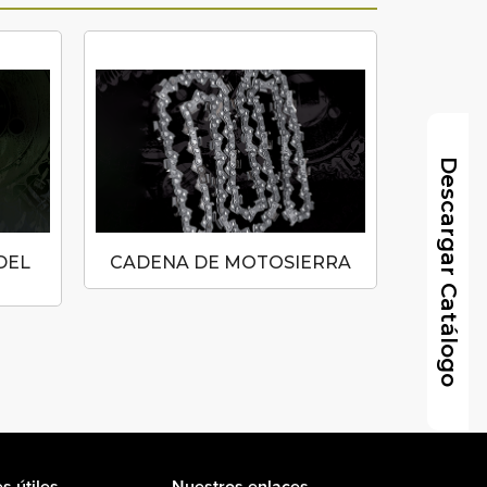
Descargar Catálogo
DEL
CADENA DE MOTOSIERRA
MANGUE
BULB
s útiles
Nuestros enlaces