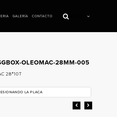
Spanish
FERIA
GALERÍA
CONTACTO
IMÁGENES
VÍDEOS
SGBOX-OLEOMAC-28MM-005
AC 28*10T
RESIONANDO LA PLACA