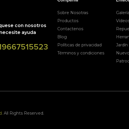
Sobre Nosotras
Galerí
Productos
Vídeo
uese con nosotros
Contactenos
Repue
necesite ayuda
Blog
Herra
19667515523
Políticas de privacidad
Jardín
Términos y condiciones
Nuevo
Patroc
d
. All Rights Reserved.