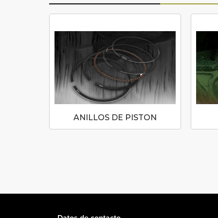
N
ANILLOS DE PISTON
Datos de contacto