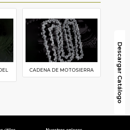
Descargar Catálogo
DEL
CADENA DE MOTOSIERRA
MANGUE
BULB
s útiles
Nuestros enlaces