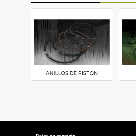
N
ANILLOS DE PISTON
Datos de contacto