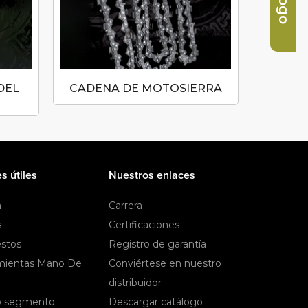
DEL
CADENA DE MOTOSIERRA
MANGUE
BULB
s útiles
Nuestros enlaces
a
Carrera
s
Certificaciones
stos
Registro de garantía
mientas Mano De
Conviértese en nuestro
distribuidor
 segmento
Descargar catálogo