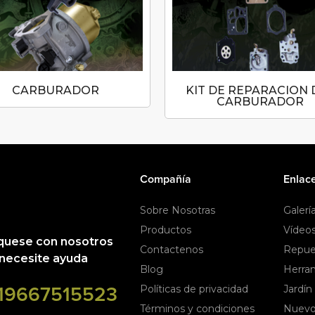
CARBURADOR
KIT DE REPARACION 
CARBURADOR
Compañía
Enlace
Sobre Nosotras
Galerí
Productos
Vídeo
uese con nosotros
Contactenos
Repue
necesite ayuda
Blog
Herra
19667515523
Políticas de privacidad
Jardín
Términos y condiciones
Nuevo