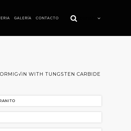
Spanish
FERIA
GALERÍA
CONTACTO
IMÁGENES
VÍDEOS
HORMIG√ìN WITH TUNGSTEN CARBIDE
RANITO