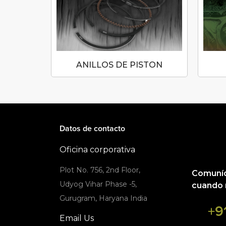
N
ANILLOS DE PISTON
Datos de contacto
Oficina corporativa
Plot No. 756, 2nd Floor,
Comuníq
Udyog Vihar Phase -5,
cuando 
Gurugram, Haryana India
+9
Email Us