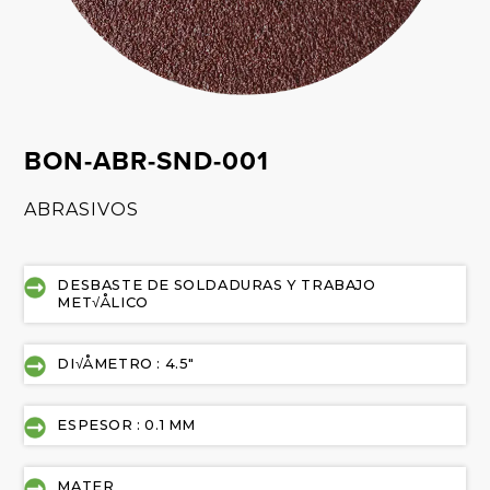
BON-ABR-SND-001
ABRASIVOS
DESBASTE DE SOLDADURAS Y TRABAJO
MET√ÅLICO
DI√ÅMETRO : 4.5"
ESPESOR : 0.1 MM
MATER