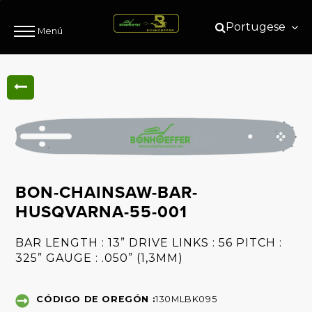
Portugese
Menú
BON-CHAINSAW-BAR-
HUSQVARNA-55-001
BAR LENGTH : 13” DRIVE LINKS : 56 PITCH :
325” GAUGE : .050” (1,3MM)
CÓDIGO DE OREGÓN :
130MLBK095