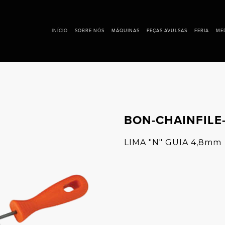
INÍCIO
SOBRE NÓS
MÁQUINAS
PEÇAS AVULSAS
FERIA
ME
EVENTO
BON-CHAINFILE
LIMA "N" GUIA 4,8mm