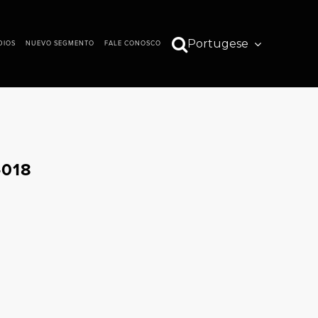
Portugese
DIOS
NUEVO SEGMENTO
FALE CONOSCO
S
GALERÍA
VÍDEOS
-018