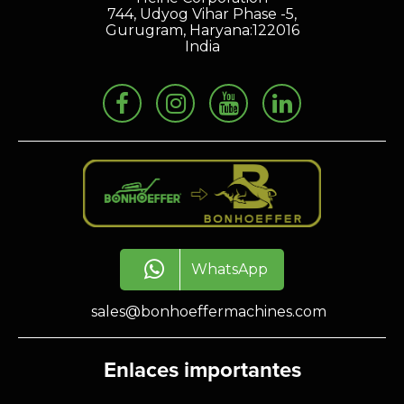
744, Udyog Vihar Phase -5,
Gurugram, Haryana:122016
India
WhatsApp
sales@bonhoeffermachines.com
Enlaces importantes