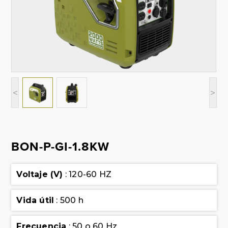
<
>
BON-P-GI-1.8KW
Voltaje (V)
: 120-60 HZ
Vida útil
: 500 h
Frecuencia
: 50 o 60 Hz