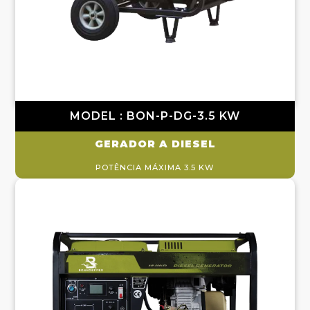
MODEL : BON-P-DG-3.5 KW
GERADOR A DIESEL
POTÊNCIA MÁXIMA 3.5 KW