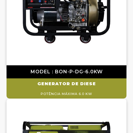
MODEL : BON-P-DG-6.0KW
GENERATOR DE DIESE
POTÊNCIA MÁXIMA 6.0 KW